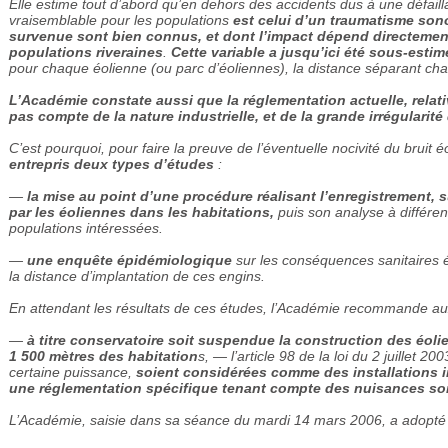
Elle estime tout d’abord qu’en dehors des accidents dus à une défail
vraisemblable pour les populations
est celui d’un traumatisme son
survenue sont bien connus, et dont l’impact dépend directement 
populations riveraines
.
Cette variable a jusqu’ici été sous-estim
pour chaque éolienne (ou parc d’éoliennes), la distance séparant chaq
L’Académie constate aussi que la réglementation actuelle, relativ
pas compte de la nature industrielle, et de la grande irrégulari
C’est pourquoi, pour faire la preuve de l’éventuelle nocivité du bruit é
entrepris deux types d’études
:
—
la mise au point d’une procédure réalisant l’enregistrement, 
par les éoliennes dans les habitations,
puis son analyse à différen
populations intéressées.
—
une enquête épidémiologique
sur les conséquences sanitaires é
la distance d’implantation de ces engins.
En attendant les résultats de ces études, l’Académie recommande au
—
à titre conservatoire soit suspendue la construction des éol
1 500 mètres des habitation
s, — l’article 98 de la loi du 2 juillet 
certaine puissance,
soient considérées comme des installations in
une réglementation spécifique tenant compte des nuisances sono
L’Académie, saisie dans sa séance du mardi 14 mars 2006, a adopt