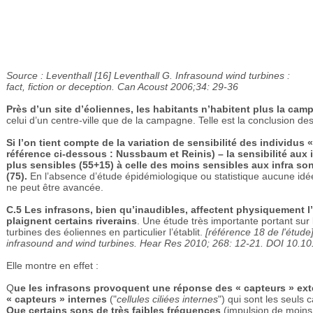
Source : Leventhall [16] Leventhall G. Infrasound wind turbines :
fact, fiction or deception. Can Acoust 2006;34: 29-36
Près d’un site d’éoliennes, les habitants n’habitent plus la ca
celui d’un centre-ville que de la campagne. Telle est la conclusion d
Si l’on tient compte de la variation de sensibilité des individus
référence ci-dessous : Nussbaum et Reinis) – la sensibilité aux 
plus sensibles (55+15) à celle des moins sensibles aux infra sons 
(75).
En l’absence d’étude épidémiologique ou statistique aucune idée 
ne peut être avancée.
C.5
Les infrasons, bien qu’inaudibles, affectent physiquement l’o
plaignent certains riverains
. Une étude très importante portant sur
turbines des éoliennes en particulier l’établit.
[référence 18 de l'étude
infrasound and wind turbines. Hear Res 2010; 268: 12-21. DOI 10.10
Elle montre en effet :
Q
ue les infrasons provoquent une réponse des « capteurs » ex
« capteurs » internes
("
cellules ciliées internes
") qui sont les seuls
Que certains sons de très faibles fréquences
(impulsion de moins