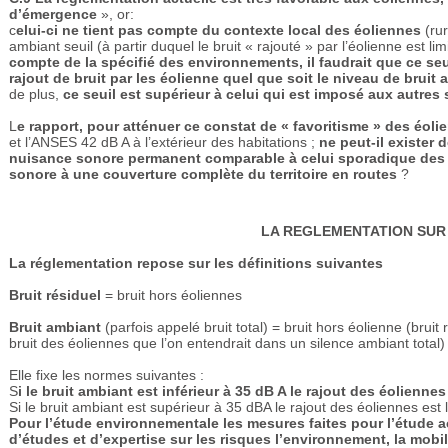
d’émergence
», or:
c
elui-ci ne tient pas compte du contexte local des éoliennes
(rur
ambiant seuil (à partir duquel le bruit « rajouté » par l’éolienne est li
compte de la spécifié des environnements, il faudrait que ce seu
rajout de bruit par les éolienne quel que soit le niveau de bruit
de plus,
ce seuil est supérieur à celui qui est imposé aux autre
L
e rapport, pour atténuer ce constat de « favoritisme » des éol
et l’ANSES 42 dB A à l’extérieur des habitations ;
ne peut-il exister
nuisance sonore permanent comparable à celui sporadique des
sonore à une couverture complète du territoire en routes
?
LA REGLEMENTATION SUR 
La réglementation repose sur les définitions suivantes
Bruit résiduel
= bruit hors éoliennes
Bruit ambiant
(parfois appelé bruit total) = bruit hors éolienne (bruit 
bruit des éoliennes que l’on entendrait dans un silence ambiant total)
Elle fixe les normes suivantes :
S
i le bruit ambiant est inférieur à 35 dB A le rajout des éoliennes 
Si le bruit ambiant est supérieur à 35 dBA le rajout des éoliennes est li
Pour l’étude environnementale les mesures faites pour l’étude 
d’études et d’expertise sur les risques l’environnement, la mob