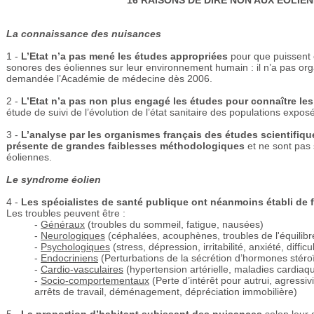
16 RAISONS DE DIRE NON AUX
ÉOLIEN
La connaissance des nuisances
1 -
L’Etat n’a pas mené les études appropriées
pour que puissent 
sonores des éoliennes sur leur environnement humain : il n’a pas orga
demandée l’Académie de médecine dès 2006.
2 -
L’Etat n’a pas non plus engagé les études pour connaître le
étude de suivi de l’évolution de l’état sanitaire des populations expos
3 -
L’analyse par les organismes français des études scientifiqu
présente de grandes faiblesses méthodologiques
et ne sont pas 
éoliennes.
Le syndrome éolien
4 -
Les spécialistes de santé publique ont néanmoins établi de 
Les troubles peuvent être :
-
Généraux
(troubles du sommeil, fatigue, nausées)
-
Neurologiques
(céphalées, acouphènes, troubles de l'équilibre
-
Psychologiques
(stress, dépression, irritabilité, anxiété, diff
-
Endocriniens
(Perturbations de la sécrétion d’hormones stéro
-
Cardio-vasculaires
(hypertension artérielle, maladies cardiaq
-
Socio-comportementaux
(Perte d’intérêt pour autrui, agress
arrêts de travail, déménagement, dépréciation immobilière)