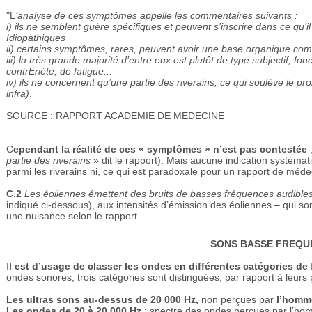
"L
’analyse de ces symptômes appelle les commentaires suivants :
i) ils ne semblent guère spécifiques et peuvent s’inscrire dans ce qu
Idiopathiques
ii) certains symptômes, rares, peuvent avoir une base organique com
iii) la très grande majorité d’entre eux est plutôt de type subjectif, 
contrEriété, de fatigue...
iv) ils ne concernent qu’une partie des riverains, ce qui soulève le prob
infra)
.
SOURCE : RAPPORT ACADEMIE DE MEDECINE
C
ependant la réalité de ces « symptômes » n’est pas contestée
;
partie des riverains
» dit le rapport). Mais aucune indication systém
parmi les riverains ni, ce qui est paradoxale pour un rapport de médec
C.2
Les éoliennes émettent des bruits de basses fréquences audible
indiqué ci-dessous), aux intensités d’émission des éoliennes – qui 
une nuisance selon le rapport.
SONS BASSE FREQU
I
l est d’usage de classer les ondes en différentes catégories de 
ondes sonores, trois catégories sont distinguées, par rapport à leurs
Les ultras sons au-dessus de 20 000 Hz,
non perçues par
l’homme
Les ondes de 20 à 20 000 Hz
: spectre des ondes perçues par l’hom