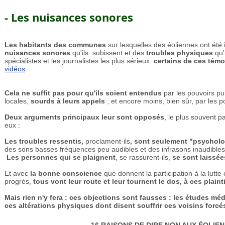
- Les nuisances sonores
Les habitants des communes
sur lesquelles des éoliennes ont été 
nuisances sonores
qu'ils subissent et des
troubles physiques
qu'
spécialistes et les journalistes les plus sérieux:
certains de ces tém
vidéos
Cela ne suffit pas pour qu'ils soient entendus
par les pouvoirs pub
locales,
sourds à leurs appels
; et encore moins, bien sûr, par les p
Deux arguments principaux leur sont opposés
, le plus souvent 
eux :
Les troubles ressentis,
proclament-ils
, sont seulement "psycholo
des sons basses fréquences peu audibles et des infrasons inaudible
Les personnes qui se plaignent
, se rassurent-ils,
se sont laissé
Et avec
la bonne conscience
que donnent la participation à la lutte
progrès,
tous vont leur route et leur tournent le dos, à ces plaint
Mais rien n'y fera : ces objections sont fausses : les études mé
ces altérations physiques dont disent souffrir ces voisins forcé