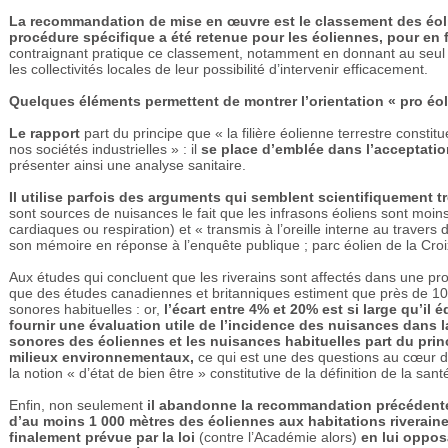
La recommandation de mise en œuvre est le classement des éoli
procédure spécifique a été retenue pour les éoliennes, pour en f
contraignant pratique ce classement, notamment en donnant au seul p
les collectivités locales de leur possibilité d’intervenir efficacement.
Quelques éléments permettent de montrer l’orientation « pro éol
Le rapport
part du principe que « la filière éolienne terrestre const
nos sociétés industrielles » : il
se place d’emblée dans l’acceptati
présenter ainsi une analyse sanitaire.
Il utilise parfois des arguments qui semblent scientifiquement 
sont sources de nuisances le fait que les infrasons éoliens sont moin
cardiaques ou respiration) et « transmis à l’oreille interne au traver
son mémoire en réponse à l’enquête publique ; parc éolien de la Cro
Aux études qui concluent que les riverains sont affectés dans une pr
que des études canadiennes et britanniques estiment que près de 10
sonores habituelles : or,
l’écart entre 4% et 20% est si large qu’il
fournir une évaluation utile de l’incidence des nuisances dans l
sonores des éoliennes et les nuisances habituelles part du princ
milieux environnementaux,
ce qui est une des questions au cœur d
la notion « d’état de bien être » constitutive de la définition de la sant
Enfin, non seulement
il abandonne la recommandation précédente r
d’au moins 1 000 mètres des éoliennes aux habitations riverain
finalement prévue par la loi
(contre l’Académie alors)
en lui oppos