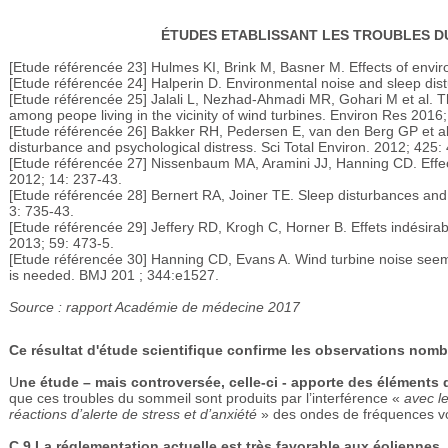
ÉTUDES ETABLISSANT LES TROUBLES DU
[Etude référencée 23] Hulmes KI, Brink M, Basner M. Effects of envir
[Etude référencée 24] Halperin D. Environmental noise and sleep distu
[Etude référencée 25] Jalali L, Nezhad-Ahmadi MR, Gohari M et al. Th
among peope living in the vicinity of wind turbines. Environ Res 2016
[Etude référencée 26] Bakker RH, Pedersen E, van den Berg GP et al
disturbance and psychological distress. Sci Total Environ. 2012; 425:
[Etude référencée 27] Nissenbaum MA, Aramini JJ, Hanning CD. Effects
2012; 14: 237-43.
[Etude référencée 28] Bernert RA, Joiner TE. Sleep disturbances and s
3: 735-43.
[Etude référencée 29] Jeffery RD, Krogh C, Horner B. Effets indésirab
2013; 59: 473-5.
[Etude référencée 30] Hanning CD, Evans A. Wind turbine noise seem
is needed. BMJ 201 ; 344:e1527.
Source : rapport Académie de médecine 2017
Ce résultat d'étude scientifique confirme les observations nomb
U
ne étude – mais controversée, celle-ci - apporte des élémen
que ces troubles du sommeil sont produits par l’interférence «
avec l
réactions d’alerte de stress et d’anxiété
» des ondes de fréquences vo
C.9
La réglementation actuelle est très favorable aux éoliennes,