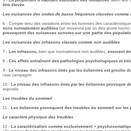
5 -
La proportion d’habitant subissant des nuisances
selon leur 
être élevée
.
Les nuisances des ondes de basse fréquence classées comme 
6 - Compte tenu des variations entre les hommes des caractéristiques
sons normalement audibles
(en moyenne par un être jeune normo
provoquent des nuisances sonores
sur une partie des populat
Les nuisances des infrasons classés comme non audibles
7 -
Les infrasons,
bien que normalement non audibles,
exercent de
8 -
Ces effets entraînent des pathologies psychologiques et tr
9 -
Le niveau des infrasons émis par les éoliennes est proche du
rase campagne.
10 -
Le niveau des infrasons émis par les éoliennes provoque des
exposée.
Les troubles du sommeil
11 -
Les éoliennes provoquent des troubles du sommeil sur les
Le caractère physique des troubles
12 -
La
caractérisation
comme exclusivement « psychosomatiq