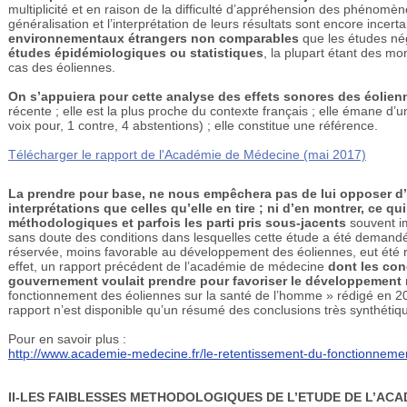
multiplicité et en raison de la difficulté d’appréhension des phénomè
généralisation et l’interprétation de leurs résultats sont encore ince
environnementaux étrangers non comparables
que les études nég
études épidémiologiques ou statistiques
, la plupart étant des m
cas des éoliennes.
On s’appuiera pour cette analyse des effets sonores des éolie
récente ; elle est la plus proche du contexte français ; elle émane d’un
voix pour, 1 contre, 4 abstentions) ; elle constitue une référence.
Télécharger le rapport de l'Académie de Médecine (mai 2017)
La prendre pour base, ne nous empêchera pas de lui opposer d’
interprétations que celles qu’elle en tire ; ni d’en montrer, ce qu
méthodologiques et parfois les parti pris sous-jacents
souvent im
sans doute des conditions dans lesquelles cette étude a été demand
réservée, moins favorable au développement des éoliennes, eut été 
effet, un rapport précédent de l’académie de médecine
dont les conc
gouvernement voulait prendre pour favoriser le développement 
fonctionnement des éoliennes sur la santé de l’homme » rédigé en 20
rapport n’est disponible qu’un résumé des conclusions très synthétiqu
Pour en savoir plus :
http://www.academie-medecine.fr/le-retentissement-du-fonctionneme
II-LES FAIBLESSES METHODOLOGIQUES DE L’ETUDE DE L’ACA