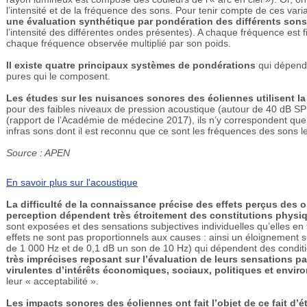
l’intensité et de la fréquence des sons. Pour tenir compte de ces vari
une évaluation synthétique par pondération des différents son
l’intensité des différentes ondes présentes). A chaque fréquence est fix
chaque fréquence observée multiplié par son poids.
Il existe quatre principaux systèmes de pondérations
qui dépende
pures qui le composent.
Les études sur les nuisances sonores des éoliennes utilisent l
pour des faibles niveaux de pression acoustique (autour de 40 dB SPL) 
(rapport de l’Académie de médecine 2017), ils n’y correspondent que 
infras sons dont il est reconnu que ce sont les fréquences des sons l
Source : APEN
En savoir plus sur l'acoustique
La difficulté de la connaissance précise des effets perçus des 
perception dépendent très étroitement des constitutions phys
sont exposées et des sensations subjectives individuelles qu’elles en t
effets ne sont pas proportionnels aux causes : ainsi un éloignement
de 1 000 Hz et de 0,1 dB un son de 10 Hz) qui dépendent des conditions
très imprécises reposant sur l’évaluation de leurs sensations 
virulentes d’intérêts économiques, sociaux, politiques et envi
leur « acceptabilité ».
Les impacts sonores des éoliennes ont fait l’objet de ce fait d