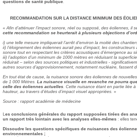
questions de santé publique
.
RECOMMANDATION SUR LA DISTANCE MINIMUM DES
ÉOLIE
«
Afin d’atténuer l’impact sonore, réel ou supposé, des éoliennes, i
cette recommandation se heurterait à plusieurs objections d’ordr
i) une telle mesure impliquerait l’arrêt d’environ la moitié des chanti
ii) l’éloignement des éoliennes aurait peu d’impact, les constructeur
sonore tout en respectant les critères acoustiques d’émergence au sit
iii) l’adoption d’un minimum de 1000 mètres en réduisant la superfic
réduirait – selon des sources politiques et industrielles - significativ
autres sources d’approvisionnement, notamment nucléaire, fassent d
En tout état de cause, la nuisance sonore des éoliennes de nouvelle
de 1 000 Mètres.
La nuisance visuelle en revanche ne pourra que
celle des éoliennes actuelles
. Cette nuisance étant en partie liée à l
hauteur, au travers d’études d’impact visuel appropriées.
»
Source : rapport académie de médecine
L
es conclusions générales du rapport supposées tirées des an
un rapport très lointain avec les analyses elles-mêmes
: elles ten
Dissoudre les questions spécifiques de nuisances des éolienn
environnementales ;