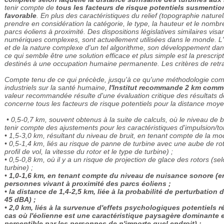
tenir compte de
tous les facteurs de risque potentiels susmenti
favorable
. En plus des caractéristiques du relief (topographie naturel
prendre en considération la catégorie, le type, la hauteur et le nomb
parcs éoliens à proximité. Des dispositions législatives similaires vis
numériques complexes, sont actuellement utilisées dans le monde. L'Ins
et de la nature complexe d'un tel algorithme, son développement dans 
ce qui semble être une solution efficace et plus simple est la prescri
destinés à une occupation humaine permanente. Les critères de retra
Compte tenu de ce qui précède, jusqu'à ce qu'une méthodologie compl
industriels sur la santé humaine,
l'Institut recommande 2 km comme 
valeur recommandée résulte d'une évaluation critique des résultats d
concerne tous les facteurs de risque potentiels pour la distance moye
• 0,5-0,7 km, souvent obtenus à la suite de calculs, où le niveau de
tenir compte des ajustements pour les caractéristiques d'impulsion/ton
• 1,5-3,0 km, résultant du niveau de bruit, en tenant compte de la mo
• 0,5-1,4 km, liés au risque de panne de turbine avec une aube de rot
profil de vol, la vitesse du rotor et le type de turbine) ;
• 0,5-0,8 km, où il y a un risque de projection de glace des rotors (sel
turbine) ;
•
1,0-1,6 km, en tenant compte du niveau de nuisance sonore (ent
personnes vivant à proximité des parcs éoliens ;
• la distance de 1,4-2,5 km, liée à la probabilité de perturbatio
45 dBA) ;
• 2,0 km, liés à la survenue d'effets psychologiques potentiels
cas où l'éolienne est une caractéristique paysagère dominante e
perceptible par les personnes de n'importe quel endroit) ;