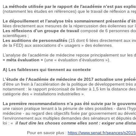
L
a méthode utilisée par le rapport de l'académie n’est pas explic
(notamment les études en références) que le travail de réflexion a re
Le dépouillement et l’analyse très sommairement présentée d’ét
liées directement aux mesures de la répercussion des éoliennes sur l
Les réflexions d’un groupe de travail
composé de 6 personnes dont 
scientifiques ;
Les auditions de personnalités
(15 dont 6 liées directement aux indu
de la FED) aux associations d’« usagers » des éoliennes.
L’analyse de l’académie de médecine repose principalement sur les d
« méta évaluation »
(une « évaluation d’évaluations »).
A) Les faiblesses qui tiennent au contexte
L
’étude de l’Académie de médecine de 2017 actualise une préc
d’être un frein à l’accélération de la politique de développement très 
notamment : le rapport préconisait de limiter à 1,5 km la distance des
catégorie des « installations industrielles ».
La première recommandations n’a pas été suivie par le gouver
une raison pratique tenant à la pénurie de sites possibles - dans l’h
médecine - au regard des objectifs fixée par gouvernement au dévelo
l’environnement aux multiples demandes des sénateurs et députés de
loi : «
il faut dire les choses comme elles sont : exiger une dist
Pour en savoir plus :
https://www.senat.fr/seances/s20