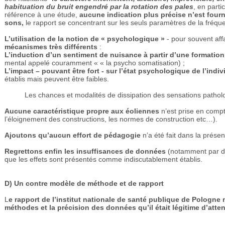
habituation du bruit engendré par la rotation des pales
, en parti
référence à une étude,
aucune indication plus précise n’est fourni
sons,
le rapport se concentrant sur les seuls paramètres de la fréqu
L’utilisation de la notion de « psychologique »
- pour souvent aff
mécanismes très différents
:
L’induction d’un sentiment de nuisance à partir d’une formatio
mental appelé couramment « « la psycho somatisation) ;
L’impact – pouvant être fort - sur l’état psychologique de l’indi
établis mais peuvent être faibles.
Les chances et modalités de dissipation des sensations pathol
Aucune caractéristique propre aux éoliennes
n’est prise en comp
l’éloignement des constructions, les normes de construction etc…).
Ajoutons qu’aucun effort de pédagogie
n’a été fait dans la présent
Regrettons enfin les insuffisances de données
(notamment par de
que les effets sont présentés comme indiscutablement établis.
D) Un contre modèle de méthode et de rapport
L
e rapport de l’institut nationale de santé publique de Pologne 
méthodes et la précision des données qu’il était légitime d’att