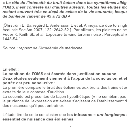
«
Le rôle de l’intensité du bruit éolien dans les symptômes allé
l’OMS, il est contesté par d’autres auteurs. Toutes les études mon
restant souvent très en-deçà de celles de la vie courante, les
de banlieue varient de 45 à 72 dB A
[Öhrström E. Barregärd L, Andersson E et al. Annoyance due to singl
Acoustic Soc Am 2007; 122: 2642-52.]. Par ailleurs, les plaintes ne s
Feder K, Keith SE et al. Exposure to wind turbine noise : Perceptual
1443-54.”
Source : rapport de l’Académie de médecine
En effet :
La position de l’OMS est écartée dans justification aucune
;
Deux études seulement viennent à l’appui de la conclusion et el
portée est peu conclusive
:
La première compare le bruit des éoliennes aux bruits des trains et au
extraits de leur contexte d’audition.
La seconde est présentée de façon hypothétique (« ne semblent pas »)
la prudence de l’expression est avisée s’agissant de l’établissement 
des nuisances qu’il peut entraîner.
L’étude tire de cette conclusion que
les infrasons «
ont longtemps 
essentiel de nuisance des éoliennes.