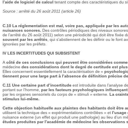
l’aide de logiciel de calcul
tenant compte des caractéristiques du si
Source : arrêté du 26 août 2011 (article 26)
C.10
La réglementation est mal, voire pas, appliquée par les aut
nuisances sonores.
Des contrôles périodiques des niveaux sonores s
de l’arrêté du 26 août 2011) selon une périodicité qui doit être fixée d
souvent par les arrêtés
, qui s’abstiennent de les définir ou le font a
ignorées par les préfets.
IV LES INCERTITUDES QUI SUBSISTENT
A
côté de ces conclusions qui peuvent être considérées comme 
médecine
des considérations dont le degré de certitude est plus
Elles concernent essentiellement la caractérisation de «
psychologi
tiennent pour une large part à l’absence de définition précise de
C.11
Une certaine part d’incertitude
est introduite dans l’analyse
portant sur l’homme,
par les facteurs psychologiques influençant 
par les organes sensoriels du corps de « stimuli » externe.
La craint
stimulus lui-même.
Cette objection habituelle aux plaintes des habitants doit être 
utilisent la technique des « expérimentations contrôlées » et
l’usage
nuisance externe (un effet qui produit une pathologie) au lieu d’un m
études produites par l’académie de médecine les observations su