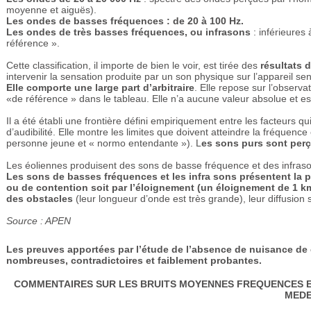
moyenne et aiguës).
Les ondes de basses fréquences : de 20 à 100 Hz.
Les ondes de très basses fréquences, ou infrasons
: inférieures
référence ».
Cette classification, il importe de bien le voir, est tirée des
résultats
intervenir la sensation produite par un son physique sur l’appareil sen
Elle comporte une large part d’arbitraire
. Elle repose sur l’observa
«de référence » dans le tableau. Elle n’a aucune valeur absolue et es
Il a été établi une frontière défini empiriquement entre les facteurs q
d’audibilité. Elle montre les limites que doivent atteindre la fréquence
personne jeune et « normo entendante »). L
es sons purs sont perç
Les éoliennes produisent des sons de basse fréquence et des infras
Les sons de basses fréquences et les infra sons
présentent la p
ou de contention soit par l’éloignement (un éloignement de 1 km
des obstacles
(leur longueur d’onde est très grande), leur diffusion
Source : APEN
Les preuves apportées par l’étude de l’absence de nuisance de
nombreuses, contradictoires et faiblement probantes.
COMMENTAIRES SUR LES BRUITS MOYENNES FREQUENCES EM
MEDE