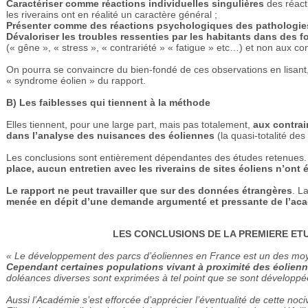
Caractériser comme réactions individuelles singulières
des réacti
les riverains ont en réalité un caractère général ;
Présenter comme des réactions psychologiques des pathologi
Dévaloriser les troubles ressenties par les habitants dans des 
(« gêne », « stress », « contrariété » « fatigue » etc…) et non aux c
On pourra se convaincre du bien-fondé de ces observations en lisant,
« syndrome éolien » du rapport.
B) Les faiblesses qui tiennent à la méthode
Elles tiennent, pour une large part, mais pas totalement,
aux contrai
dans l’analyse des nuisances des éoliennes
(la quasi-totalité des
Les conclusions sont entièrement dépendantes des études retenues
place, aucun entretien avec les riverains de sites éoliens n’ont 
Le rapport ne peut travailler que sur des données étrangères
. L
menée en dépit d’une demande argumenté et pressante de l’ac
LES CONCLUSIONS DE LA PREMIERE ETU
« Le développement des parcs d’éoliennes en France est un des moy
Cependant certaines populations vivant à proximité des éolienne
doléances diverses sont exprimées à tel point que se sont développée
Aussi l’Académie s’est efforcée d’apprécier l’éventualité de cette noc