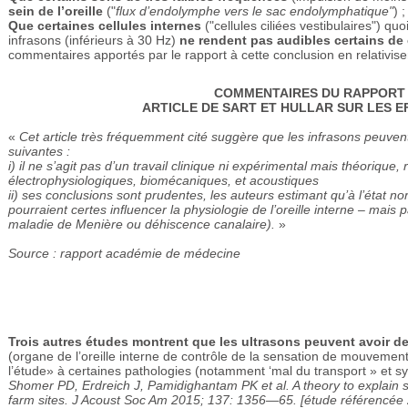
sein de l’oreille
("
flux d’endolymphe vers le sac endolymphatique"
) ;
Que certaines cellules internes
("cellules ciliées vestibulaires") q
infrasons (inférieurs à 30 Hz)
ne rendent pas audibles certains de
commentaires apportés par le rapport à cette conclusion en relativisent
COMMENTAIRES DU RAPPORT 
ARTICLE DE SART ET HULLAR SUR LES E
«
Cet article très fréquemment cité suggère que les infrasons peuvent 
suivantes :
i) il ne s’agit pas d’un travail clinique ni expérimental mais théoriqu
électrophysiologiques, biomécaniques, et acoustiques
ii) ses conclusions sont prudentes, les auteurs estimant qu’à l’état nor
pourraient certes influencer la physiologie de l’oreille interne – mais
maladie de Menière ou déhiscence canalaire).
»
Source : rapport académie de médecine
Trois autres études montrent que les ultrasons peuvent avoir de
(organe de l’oreille interne de contrôle de la sensation de mouvement 
l’étude» à certaines pathologies (notamment ‘mal du transport » et s
Shomer PD, Erdreich J, Pamidighantam PK et al. A theory to explain s
farm sites. J Acoust Soc Am 2015; 137: 1356—65. [étude référencée 2