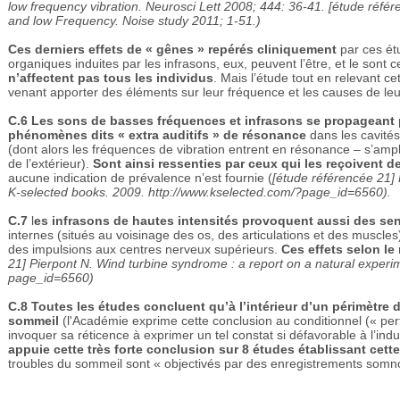
low frequency vibration. Neurosci Lett 2008; 444: 36-41. [étude r
and low Frequency. Noise study 2011; 1-51.)
Ces derniers effets de « gênes » repérés cliniquement
par ces ét
organiques induites par les infrasons, eux, peuvent l’être, et le sont 
n’affectent pas tous les individus
. Mais l’étude tout en relevant c
venant apporter des éléments sur leur fréquence et les causes de leu
C.6
Les sons de basses fréquences et infrasons se propageant 
phénomènes dits « extra auditifs » de résonance
dans les cavités
(dont alors les fréquences de vibration entrent en résonance – s’amp
de l’extérieur).
Sont ainsi ressenties par ceux qui les reçoivent d
aucune indication de prévalence n’est fournie (
[étude référencée 21] 
K-selected books. 2009.
http://www.kselected.com/?page_id=6560).
C.7
l
es infrasons de hautes intensités provoquent aussi des sen
internes (situés au voisinage des os, des articulations et des muscles
des impulsions aux centres nerveux supérieurs.
Ces effets selon le
21] Pierpont N. Wind turbine syndrome : a report on a natural exper
page_id=6560)
C.8
Toutes les études concluent qu’à l’intérieur d’un périmètre d
sommeil
(l'Académie exprime cette conclusion au conditionnel (« per
invoquer sa réticence à exprimer un tel constat si défavorable à l’indus
appuie cette très forte conclusion sur 8 études établissant cet
troubles du sommeil sont « objectivés par des enregistrements somno