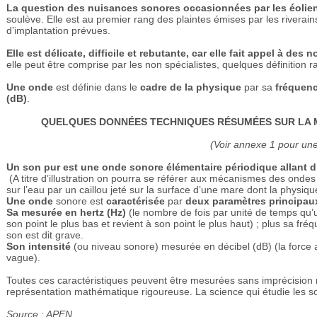
La question des nuisances sonores occasionnées par les éolie
soulève. Elle est au premier rang des plaintes émises par les riverain
d’implantation prévues.
Elle est délicate, difficile et rebutante, car elle fait appel à de
elle peut être comprise par les non spécialistes, quelques définition 
Une onde
est définie dans le
cadre de la physique
par sa
fréquenc
(dB)
.
QUELQUES
DONNÉES
TECHNIQUES
RÉSUMÉES
SUR LA 
(Voir annexe 1 pour une
Un son pur est une onde sonore élémentaire périodique allant d’u
(A titre d’illustration on pourra se référer aux mécanismes des on
sur l’eau par un caillou jeté sur la surface d’une mare dont la physiqu
Une onde
sonore est
caractérisée
par
deux paramètres principa
Sa mesurée en hertz (Hz)
(le nombre de fois par unité de temps qu’
son point le plus bas et revient à son point le plus haut) ; plus sa fréq
son est dit grave.
Son intensité
(ou niveau sonore) mesurée en décibel (dB) (la force av
vague).
Toutes ces caractéristiques peuvent être mesurées sans imprécision n
représentation mathématique rigoureuse. La science qui étudie les s
Source : APEN