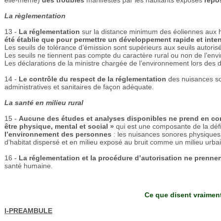
elle-même)
des troubles
manifestés par les habitants exposés
repo
La règlementation
13 -
La réglementation
sur la distance minimum des éoliennes aux h
été établie que pour permettre un développement rapide et inte
Les seuils de tolérance d’émission sont supérieurs aux seuils autorisés 
Les seuils ne tiennent pas compte du caractère rural ou non de l’env
Les déclarations de la ministre chargée de l’environnement lors des d
14 -
Le contrôle du respect de la réglementation
des nuisances so
administratives et sanitaires de façon adéquate.
La santé en milieu rural
15 -
Aucune des études et analyses disponibles ne prend en c
être physique, mental et social »
qui est une composante de la défini
l’environnement des personnes
: les nuisances sonores physiques
d’habitat dispersé et en milieu exposé au bruit comme un milieu urba
16 -
La réglementation et la procédure d’autorisation ne prenne
santé humaine.
Ce que disent vraimen
I-PREAMBULE