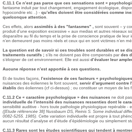
C.11.1
Ce n’est pas parce que ces sensations sont « psychologiq
fantasme induit par tout changement, engagement écologique, disposi
hypocondrie etc ..) -
qu’elles doivent être considérées comme inex
quelconque attention
.
Ces effets, alors
assimilés à des "fantasmes" ,
sont souvent – y co
produit d’une exposition excessive « aux medias et autres réseaux soci
disparaître au fil du temps et la prise de conscience pratique de leur ir
n’en demeurent pas moins réels et ceux qui en sont victimes n’en mér
La question est de savoir si ces troubles sont durables et se diss
traitements curatifs ;
s’ils ne doivent pas être compensés par
des 
s’éloigner de cet environnement. Elle est aussi
d’évaluer leur ample
Aucune réponse n’est apportée à ces questions.
Et de toutes façons,
l’existence de ces facteurs « psychologiques
nuisances des éoliennes le font souvent,
servir d’argument contre l
établis
des éoliennes (cf ci-dessus) ; ou constituer un moyen de les fa
C.11.2
Ce « caractère psychologique » des nuisances
ne doit pas
individuelle de l’intensité des nuisances ressenties dont le cara
sensibilité auditive - hors toute pathologie physiologique repérable - 
​([Etude référencée 38] Nussbaum DS, Reinis S. Some individual dif
0082-5255. 1985).
Cette variation individuelle est propre à tout phén
aucun résultat d’analyse et d’étude d’épidémiologie ou simplement sta
C.11.3
Rares sont les études scientifiques qui tendent à montr