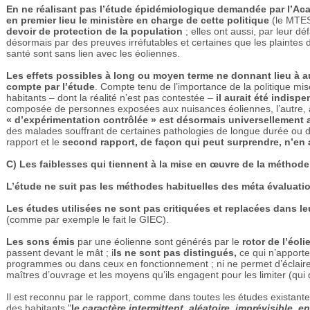
En ne réalisant pas l’étude épidémiologique demandée par l’Ac
en premier lieu le ministère en charge de cette politique
(le MTES
devoir de protection de la population
; elles ont aussi, par leur dé
désormais par des preuves irréfutables et certaines que les plaintes 
santé sont sans lien avec les éoliennes.
Les effets possibles à long ou moyen terme ne donnant lieu à 
compte par l’étude
. Compte tenu de l’importance de la politique mis
habitants – dont la réalité n’est pas contestée –
il aurait été indis
composée de personnes exposées aux nuisances éoliennes, l’autre, 
« d’expérimentation contrôlée » est désormais universellement 
des malades souffrant de certaines pathologies de longue durée ou d
rapport et le
second rapport, de façon qui peut surprendre, n’en 
C) Les faiblesses qui tiennent à la mise en œuvre de la méthode
L’étude ne suit pas les méthodes habituelles des méta évaluati
Les études utilisées ne sont pas critiquées et replacées dans le
(comme par exemple le fait le GIEC).
Les sons émis
par une éolienne sont générés par le
rotor de l’éol
passent devant le mât ; i
ls ne sont pas distingués,
ce qui n’apporte
programmes ou dans ceux en fonctionnement ; ni ne permet d’éclairer
maîtres d’ouvrage et les moyens qu’ils engagent pour les limiter (qui
Il est reconnu par le rapport, comme dans toutes les études existant
des habitants "
l
e caractère intermittent, aléatoire, imprévisible, e