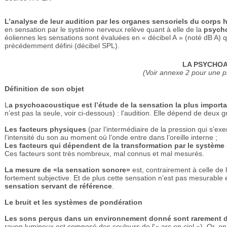
L’analyse de leur audition par les organes sensoriels du corps
en sensation par le système nerveux relève quant à elle de la
psych
éoliennes les sensations sont évaluées en « décibel A » (noté dB A) q
précédemment défini (décibel SPL).
LA PSYCHO
(Voir annexe 2 pour une pr
Définition de son objet
L
a psychoacoustique est l’étude de la sensation la plus impor
n’est pas la seule, voir ci-dessous) : l'audition. Elle dépend de deux 
Les facteurs physiques
(par l’intermédiaire de la pression qui s’exe
l’intensité du son au moment où l’onde entre dans l’oreille interne ;
Les facteurs qui dépendent de la transformation par le système
Ces facteurs sont très nombreux, mal connus et mal mesurés.
La mesure de «la sensation sonore»
est, contrairement à celle de l
fortement subjective. Et de plus cette sensation n’est pas mesurable
sensation servant de référence
.
Le bruit et les systèmes de pondération
Les sons perçus dans un environnement donné sont rarement 
rayon lumineux est composé des couleurs de l'« arc en ciel »). Or, on v