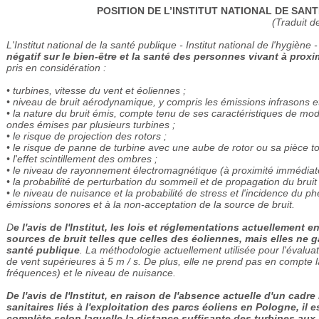
POSITION DE L’INSTITUT NATIONAL DE SAN
(Traduit de
L'Institut national de la santé publique - Institut national de l'hygiène 
négatif sur le bien-être et la santé des personnes vivant à proxi
pris en considération :
• turbines, vitesse du vent et éoliennes ;
• niveau de bruit aérodynamique, y compris les émissions infrasons e
• la nature du bruit émis, compte tenu de ses caractéristiques de modula
ondes émises par plusieurs turbines ;
• le risque de projection des rotors ;
• le risque de panne de turbine avec une aube de rotor ou sa pièce t
• l'effet scintillement des ombres ;
• le niveau de rayonnement électromagnétique (à proximité immédiate
• la probabilité de perturbation du sommeil et de propagation du bruit l
• le niveau de nuisance et la probabilité de stress et l'incidence du
émissions sonores et à la non-acceptation de la source de bruit.
D
e l'avis de l'Institut, les lois et réglementations actuelleme
sources de bruit telles que celles des éoliennes, mais elles ne 
santé publique
. La méthodologie actuellement utilisée pour l'évalua
de vent supérieures à 5 m / s. De plus, elle ne prend pas en compte
fréquences) et le niveau de nuisance.
De l'avis de l'Institut, en raison de l'absence actuelle d'un cad
sanitaires liés à l'exploitation des parcs éoliens en Pologne, i
complète selon laquelle la distance suffisante des turbines aux