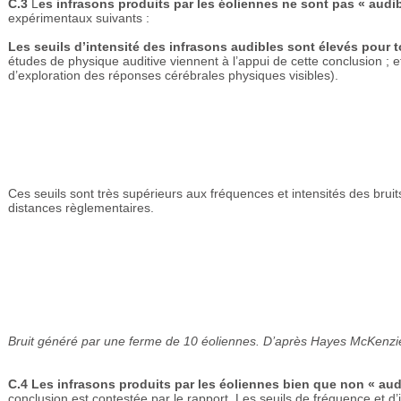
C.3
L
es infrasons produits par les éoliennes ne sont pas « audi
expérimentaux suivants :
Les seuils d’intensité des infrasons audibles sont élevés pour 
études de physique auditive viennent à l’appui de cette conclusion ; e
d’exploration des réponses cérébrales physiques visibles).
Ces seuils sont très supérieurs aux fréquences et intensités des bru
distances règlementaires.
Bruit généré par une ferme de 10 éoliennes. D’après Hayes McKenzi
C.4
Les infrasons produits par les éoliennes bien que non « au
conclusion est contestée par le rapport. Les seuils de fréquence et d’i