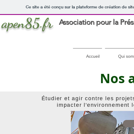
Ce site a été conçu sur la plateforme de création de sit
apen85.fr
Association pour la Pré
Accueil
Qui som
Nos a
Étudier et agir contre les proje
impacter l'environnement l