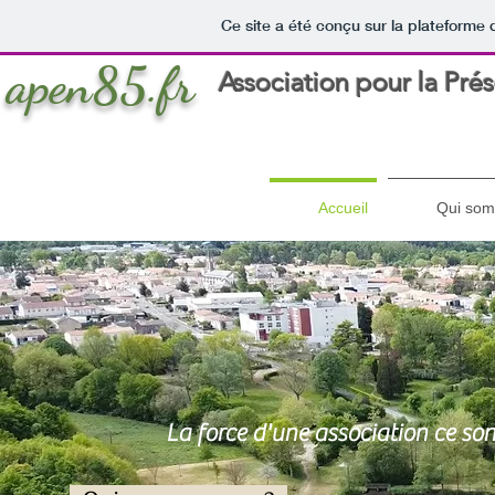
Ce site a été conçu sur la plateforme 
apen85.fr
Association pour la Pré
Accueil
Qui som
La force d'une association ce son